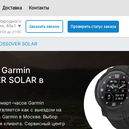
Доставка
Контакты
 Народного
я, 46к1
▼
Проверить статус заказа
Заказать звонок
9:00 до 21:00
ROSSOVER SOLAR
 Garmin
R SOLAR в
март-часов Garmin
вляется как с выездом на
а Garmin в Москве. Выбор
я клиента. Сервисный центр