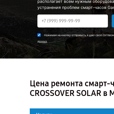
располагает всем нужным оборудова
устранения проблем смарт-часов Gar
Нажимая на кнопку отправить я даю свое согласи
.
данных
Цена ремонта смарт-ч
CROSSOVER SOLAR в 