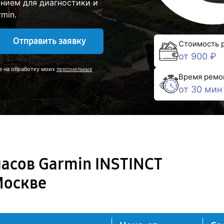
нием для диагностики и
min.
Отправить заявку
Стоимость 
от 900 ₽
е на обработку моих
персональных
Время ремо
от 30 мин
асов Garmin INSTINCT
Москве