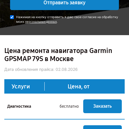
Отправить заявку
Нажимая на кнопку отправить я даю свое согласие на обработку
моих
.
персональных данных
Цена ремонта навигатора Garmin
GPSMAP 79S в Москве
Дата обновления прайса:
02.08.2026
Услуги
Цена, от
Заказать
Диагностика
бесплатно