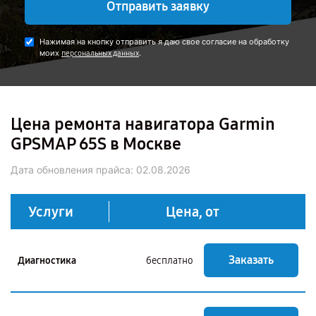
Отправить заявку
Нажимая на кнопку отправить я даю свое согласие на обработку
моих
.
персональных данных
Цена ремонта навигатора Garmin
GPSMAP 65S в Москве
Дата обновления прайса:
02.08.2026
Услуги
Цена, от
Заказать
Диагностика
бесплатно