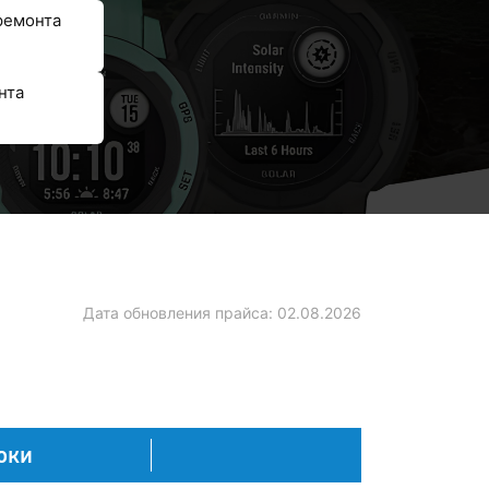
ремонта
нта
Дата обновления прайса:
02.08.2026
оки