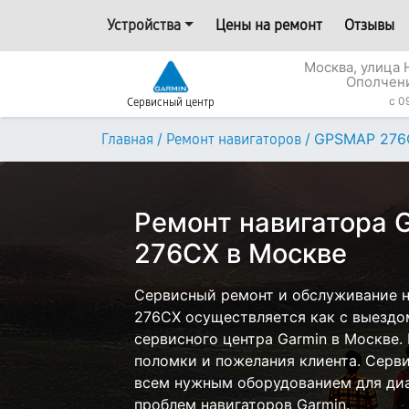
Устройства
Цены на ремонт
Отзывы
Москва, улица
Ополчени
c 0
Сервисный центр
/
/
GPSMAP 276
Главная
Ремонт навигаторов
Ремонт навигатора 
276CX в Москве
Сервисный ремонт и обслуживание 
276CX осуществляется как с выездом
сервисного центра Garmin в Москве.
поломки и пожелания клиента. Серв
всем нужным оборудованием для диа
проблем навигаторов Garmin.