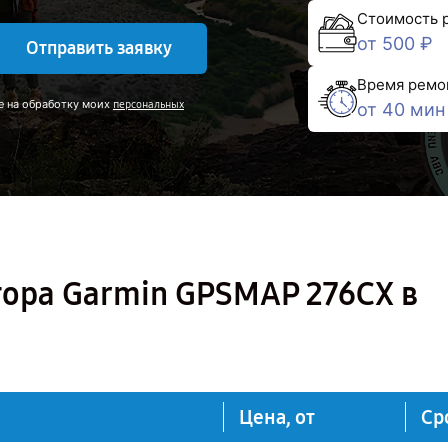
Стоимость 
от 500 ₽
Отправить заявку
Время ремо
е на обработку моих
персональных
от 40 мин
тора Garmin GPSMAP 276CX в
Цена, от
Ср