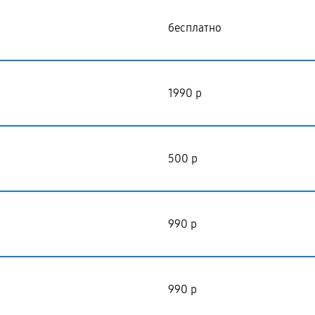
бесплатно
1990 р
500 р
990 р
990 р