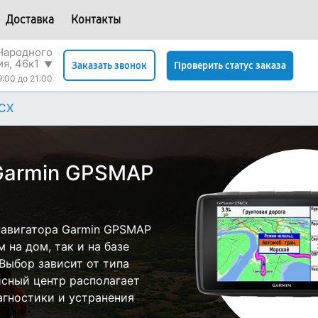
Доставка
Контакты
 Народного
я, 46к1
▼
Проверить статус заказа
Заказать звонок
9:00 до 21:00
CX
Garmin GPSMAP
навигатора Garmin GPSMAP
 на дом, так и на базе
 Выбор зависит от типа
исный центр располагает
гностики и устранения