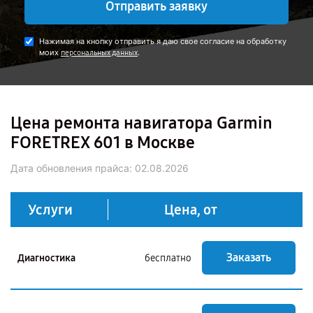
Отправить заявку
Нажимая на кнопку отправить я даю свое согласие на обработку
моих
.
персональных данных
Цена ремонта навигатора Garmin
FORETREX 601 в Москве
Дата обновления прайса:
02.08.2026
Услуги
Цена, от
Заказать
Диагностика
бесплатно