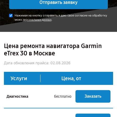
Отправить заявку
Нажимая на кнопку отправить я даю свое согласие на обработку
моих
.
персональных данных
Цена ремонта навигатора Garmin
eTrex 30 в Москве
Дата обновления прайса:
02.08.2026
Услуги
Цена, от
Заказать
Диагностика
бесплатно