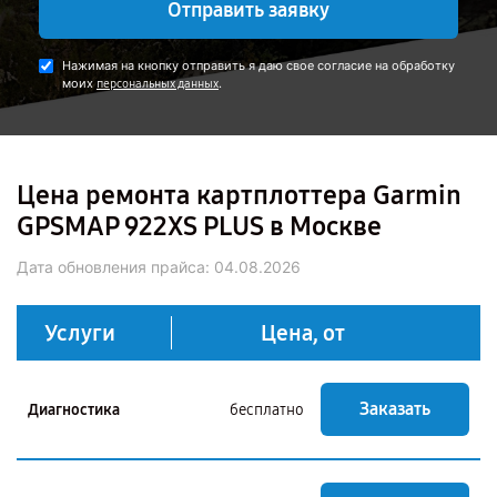
Отправить заявку
Нажимая на кнопку отправить я даю свое согласие на обработку
моих
.
персональных данных
Цена ремонта картплоттера Garmin
GPSMAP 922XS PLUS в Москве
Дата обновления прайса:
04.08.2026
Услуги
Цена, от
Заказать
Диагностика
бесплатно