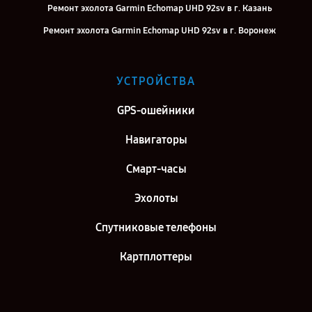
Ремонт эхолота Garmin Echomap UHD 92sv в г. Казань
Ремонт эхолота Garmin Echomap UHD 92sv в г. Воронеж
Ремонт эхолота Garmin Echomap UHD 92sv в г. Саратов
Ремонт эхолота Garmin Echomap UHD 92sv в г. Самара
УСТРОЙСТВА
Ремонт эхолота Garmin Echomap UHD 92sv в г. Киров
GPS-ошейники
Ремонт эхолота Garmin Echomap UHD 92sv в г. Санкт-Петербург
Навигаторы
Смарт-часы
Эхолоты
Спутниковые телефоны
Картплоттеры