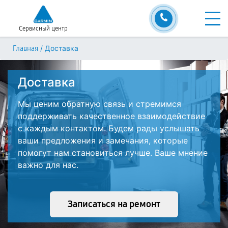
Сервисный центр
/
Доставка
Главная
Доставка
Мы ценим обратную связь и стремимся
поддерживать качественное взаимодействие
с каждым контактом. Будем рады услышать
ваши предложения и замечания, которые
помогут нам становиться лучше. Ваше мнение
важно для нас.
Записаться на ремонт