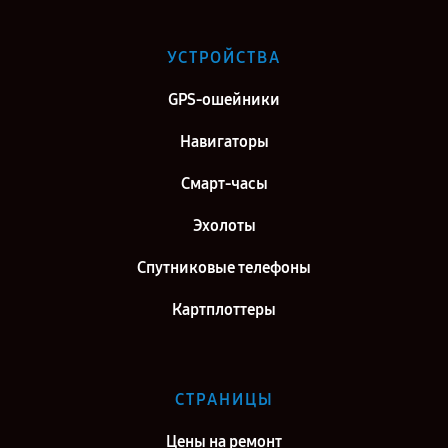
Сервис центр Garmin в г. Саратов
Сервис центр Garmin в г. Самара
УСТРОЙСТВА
Сервис центр Garmin в г. Киров
GPS-ошейники
Сервис центр Garmin в г. Санкт-Петербург
Навигаторы
Смарт-часы
Эхолоты
Спутниковые телефоны
Картплоттеры
СТРАНИЦЫ
Цены на ремонт